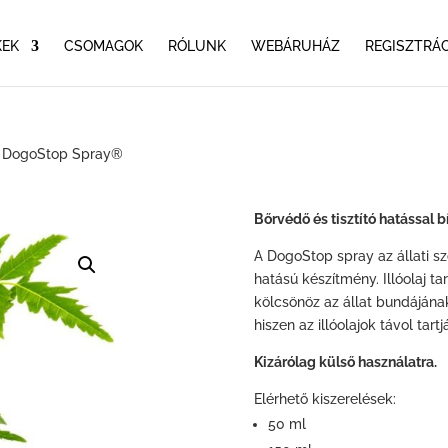
KEK
CSOMAGOK
RÓLUNK
WEBÁRUHÁZ
REGISZTRÁC
 DogoStop Spray®
Bőrvédő és tisztító hatással 
A DogoStop spray az állati szőr
hatású készítmény. Illóolaj t
kölcsönöz az állat bundájának 
hiszen az illóolajok távol tar
Kizárólag külső használatra.
Elérhető kiszerelések:
50 ml