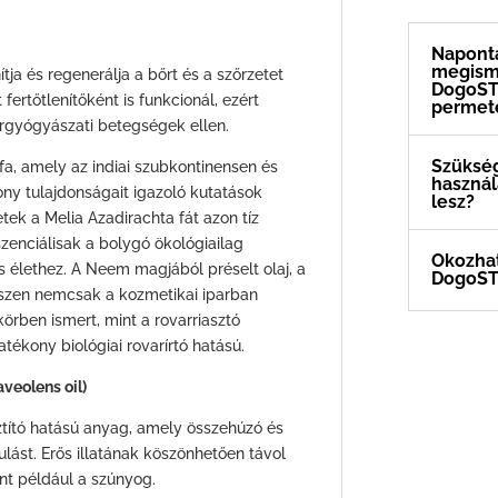
Napont
megismé
tja és regenerálja a bőrt és a szőrzetet
DogoST
fertőtlenítőként is funkcionál, ezért
permet
gyógyászati ​​betegségek ellen.
Szükség
fa, amely az indiai szubkontinensen és
használa
ony tulajdonságait igazoló kutatások
lesz?
k a Melia Azadirachta fát azon tíz
zenciálisak a bolygó ökológiailag
Okozhat 
 élethez. A Neem magjából préselt olaj, a
DogoST
iszen nemcsak a kozmetikai iparban
körben ismert, mint a rovarriasztó
tékony biológiai rovarírtó hatású.
veolens oil)
sztító hatású anyag, amely összehúzó és
ulást. Erős illatának köszönhetően távol
int például a szúnyog.