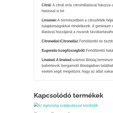
Citrál:
A citrál erős citromillatával fokozza a
hatással is bír.
Limonén:
A természetben a citrusfélék héjáb
tulajdonságokkal rendelkezik. A geránium o
illatával hozzájárúl a rovarok távoltartásáh
Citronellol (Citronella):
Fertőtlenítő és tiszt
Eugenolo (szegfűszegből):
Fertőtlenítő hatá
Linalool: A linalool
számos illóolaj természe
babérlevél, bergamott illóolajaiban találh
esetén segít megelőzni, hogy az állat vaka
Kapcsolódó termékek