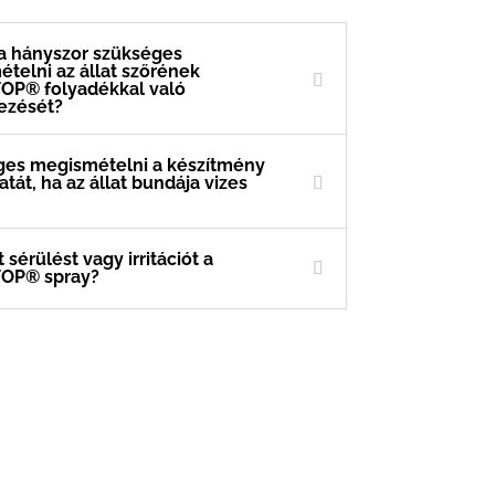
a hányszor szükséges
telni az állat szőrének
OP® folyadékkal való
ezését?
es megismételni a készítmény
tát, ha az állat bundája vizes
sérülést vagy irritációt a
OP® spray?