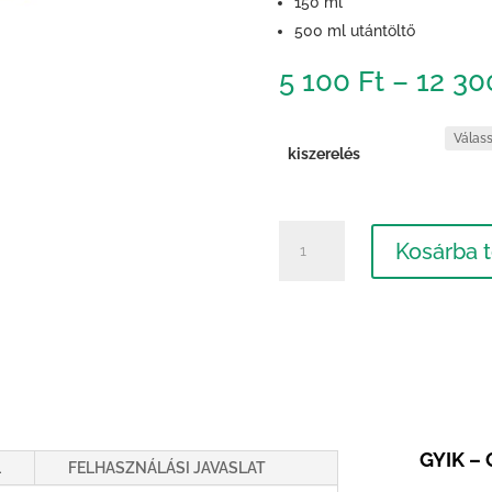
150 ml
500 ml utántöltő
5 100
Ft
–
12 3
kiszerelés
DogoStop
Kosárba 
Spray®
mennyiség
GYIK – 
L
FELHASZNÁLÁSI JAVASLAT