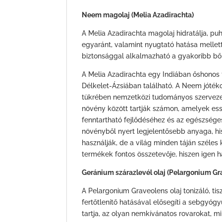
Neem magolaj (Melia Azadirachta)
A Melia Azadirachta magolaj hidratálja, puhí
egyaránt, valamint nyugtató hatása mellett 
biztonsággal alkalmazható a gyakoribb bőr
A Melia Azadirachta egy Indiában őshonos 
Délkelet-Ázsiában található. A Neem jóték
tükrében nemzetközi tudományos szervezete
növény között tartják számon, amelyek ess
fenntartható fejlődéséhez és az egészséges
növényből nyert legjelentősebb anyaga, h
használják, de a világ minden táján széles 
termékek fontos összetevője, hiszen igen ha
Geránium szárazlevél olaj (Pelargonium Gra
A Pelargonium Graveolens olaj tonizáló, ti
fertőtlenítő hatásával elősegíti a sebgyógy
tartja, az olyan nemkívánatos rovarokat, m