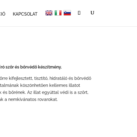
IÓ
KAPCSOLAT
bíró szőr és bőrvédő készítmény.
re kifejlesztett, tisztító, hidratáló és bőrvédő
artalmának köszönhetően kellemes illatot
és bőrének. Az illat egyúttal védi is a szőrt,
tják a nemkívánatos rovarokat.