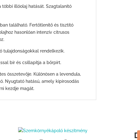
 többi illóolaj hatását. Szagtalanító
an található. Fertőtlenítő és tisztító
lajhoz hasonlóan intenzív citrusos
oz.
ító tulajdonságokkal rendelkezik.
ssal bír és csillapítja a bőrpírt.
tes összetevője. Különösen a levendula,
ató. Nyugtató hatású, amely kipirosodás
rni kezdje magát.
D