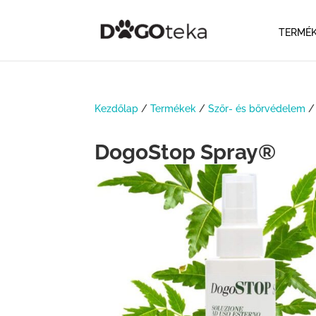
TERMÉ
Kezdőlap
/
Termékek
/
Szőr- és bőrvédelem
/
DogoStop Spray®