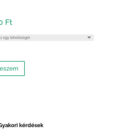
00
Ft
teszem
Gyakori kérdések