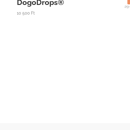
DogoDrops®
29
10 500
Ft